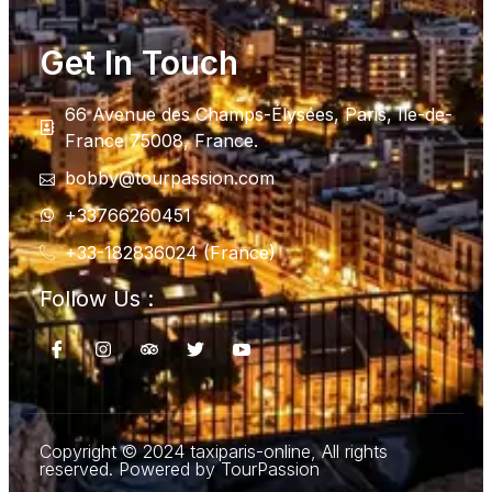
Get In Touch
66 Avenue des Champs-Élysées, Paris, Ile-de-
France 75008, France.
bobby@tourpassion.com
+33766260451
+33-182836024 (France)
Follow Us :
Copyright © 2024 taxiparis-online, All rights
reserved. Powered by TourPassion