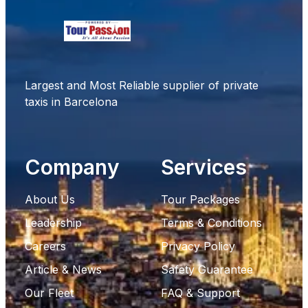
Largest and Most Reliable supplier of private
taxis in Barcelona
Company
Services
About Us
Tour Packages
Leadership
Terms & Conditions
Careers
Privacy Policy
Article & News
Safety Guarantee
Our Fleet
FAQ & Support