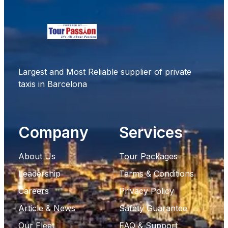
Largest and Most Reliable supplier of private
taxis in Barcelona
Company
Services
About Us
Tour Packages
Leadership
Terms & Conditions
Careers
Privacy Policy
Article & News
Safety Guarantee
Our Fleet
FAQ & Support