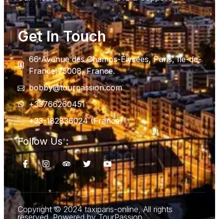
Get In Touch
66 Avenue des Champs-Élysées, Paris, Ile-de-
France 75008, France.
bobby@tourpassion.com
+33766260451
+33-182836024 (France)
Follow Us :
Copyright © 2024 taxiparis-online, All rights
reserved. Powered by TourPassion