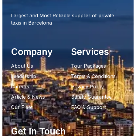
Largest and Most Reliable supplier of private
taxis in Barcelona
Company
Services
About Us
Tour Packages
Leadership
Terms & Conditions
Careers
Privacy Policy
Article & News
Safety Guarantee
Our Fleet
FAQ & Support
Get In Touch