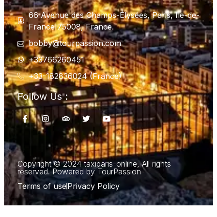
66 Avenue des Champs-Élysées, Paris, Ile-de-
France 75008, France.
bobby@tourpassion.com
+33766260451
+33-182836024 (France)
Follow Us :
Copyright © 2024 taxiparis-online, All rights
reserved. Powered by TourPassion
Terms of use
Privacy Policy