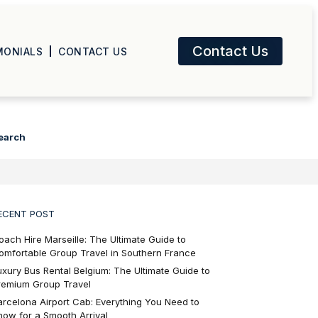
Contact Us
MONIALS
CONTACT US
earch
ECENT POST
oach Hire Marseille: The Ultimate Guide to
omfortable Group Travel in Southern France
uxury Bus Rental Belgium: The Ultimate Guide to
remium Group Travel
arcelona Airport Cab: Everything You Need to
now for a Smooth Arrival