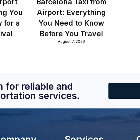
rport
Barcelona Taxi from
ng You
Airport: Everything
 for a
You Need to Know
ival
Before You Travel
August 7, 2026
 for reliable and
ortation services.
ompany
Services