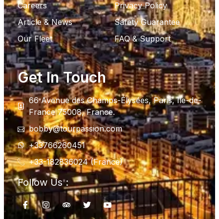
Careers
Privacy Policy
Article & News
Safety Guarantee
Our Fleet
FAQ & Support
Get In Touch
66 Avenue des Champs-Élysées, Paris, Ile-de-
France 75008, France.
bobby@tourpassion.com
+33766260451
+33-182836024 (France)
Follow Us :