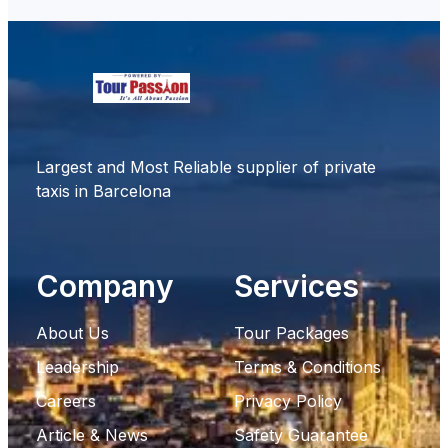
Largest and Most Reliable supplier of private
taxis in Barcelona
Company
Services
About Us
Tour Packages
Leadership
Terms & Conditions
Careers
Privacy Policy
Article & News
Safety Guarantee