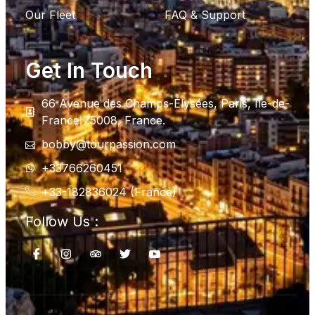
Our Fleet
FAQ & Support
Get In Touch
66 Avenue des Champs-Élysées, Paris, Ile-de-
France 75008, France.
bobby@tourpassion.com
+33766260451
+33-182836024 (France)
Follow Us :