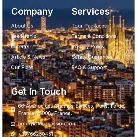
Company
Services
About Us
Tour Packages
Leadership
Terms & Conditions
Careers
Privacy Policy
Article & News
Safety Guarantee
Our Fleet
FAQ & Support
Get In Touch
66 Avenue des Champs-Élysées, Paris, Ile-de-
France 75008, France.
bobby@tourpassion.com
+33766260451