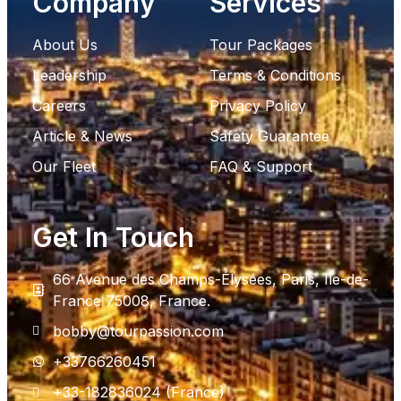
Company
Services
About Us
Tour Packages
Leadership
Terms & Conditions
Careers
Privacy Policy
Article & News
Safety Guarantee
Our Fleet
FAQ & Support
Get In Touch
66 Avenue des Champs-Élysées, Paris, Ile-de-
France 75008, France.
bobby@tourpassion.com
+33766260451
+33-182836024 (France)