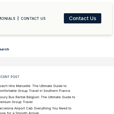
Contact Us
MONIALS
CONTACT US
earch
ECENT POST
oach Hire Marseille: The Ultimate Guide to
omfortable Group Travel in Southern France
uxury Bus Rental Belgium: The Ultimate Guide to
remium Group Travel
arcelona Airport Cab: Everything You Need to
now for a Smooth Arrival