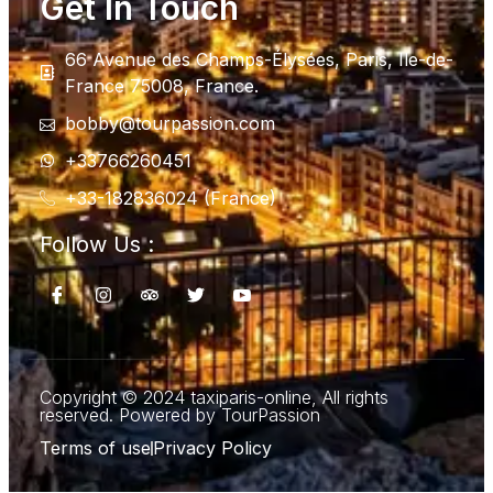
Get In Touch
66 Avenue des Champs-Élysées, Paris, Ile-de-
France 75008, France.
bobby@tourpassion.com
+33766260451
+33-182836024 (France)
Follow Us :
Copyright © 2024 taxiparis-online, All rights
reserved. Powered by TourPassion
Terms of use
Privacy Policy