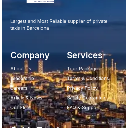
Largest and Most Reliable supplier of private
taxis in Barcelona
Company
Services
About Us
Tour Packages
Leadership
Terms & Conditions
Careers
Privacy Policy
Article & News
Safety Guarantee
Our Fleet
FAQ & Support