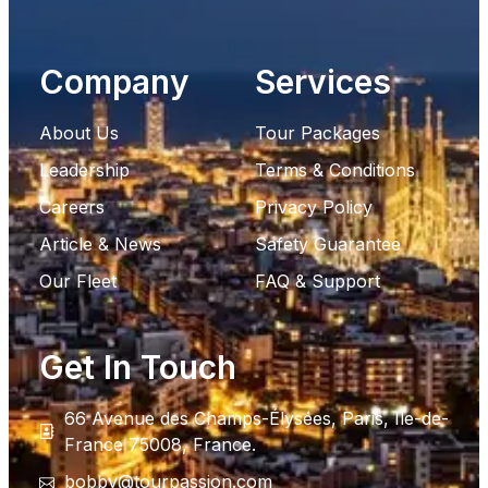
Company
Services
About Us
Tour Packages
Leadership
Terms & Conditions
Careers
Privacy Policy
Article & News
Safety Guarantee
Our Fleet
FAQ & Support
Get In Touch
66 Avenue des Champs-Élysées, Paris, Ile-de-
France 75008, France.
bobby@tourpassion.com