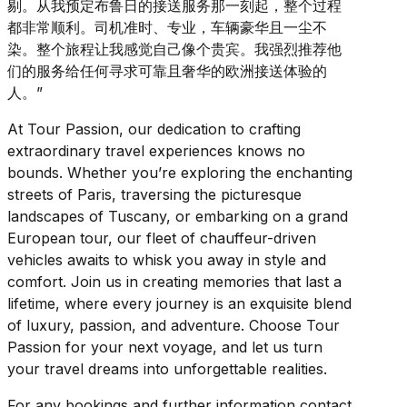
剔。从我预定布鲁日的接送服务那一刻起，整个过程
都非常顺利。司机准时、专业，车辆豪华且一尘不
染。整个旅程让我感觉自己像个贵宾。我强烈推荐他
们的服务给任何寻求可靠且奢华的欧洲接送体验的
人。”
At Tour Passion, our dedication to crafting
extraordinary travel experiences knows no
bounds. Whether you’re exploring the enchanting
streets of Paris, traversing the picturesque
landscapes of Tuscany, or embarking on a grand
European tour, our fleet of chauffeur-driven
vehicles awaits to whisk you away in style and
comfort. Join us in creating memories that last a
lifetime, where every journey is an exquisite blend
of luxury, passion, and adventure. Choose Tour
Passion for your next voyage, and let us turn
your travel dreams into unforgettable realities.
For any bookings and further information contact