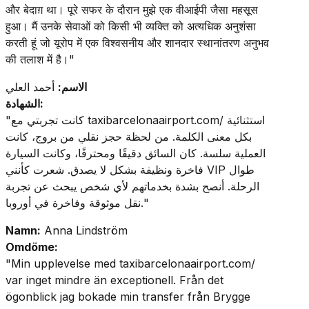
और बेदाग़ था। पूरे सफर के दौरान मुझे एक वीआईपी जैसा महसूस
हुआ। मैं उनके सेवाओं को किसी भी व्यक्ति को अत्यधिक अनुशंसा
करती हूं जो यूरोप में एक विश्वसनीय और शानदार स्थानांतरण अनुभव
की तलाश में है।"
الاسم:
أحمد العلي
الشهادة:
"كانت تجربتي مع taxibarcelonaairport.com/ استثنائية
بكل معنى الكلمة. من لحظة حجز نقلي من بروج، كانت
العملية سلسة. كان السائق دقيقًا ومحترفًا، وكانت السيارة
فاخرة ونظيفة بشكل لا يصدق. شعرت كأنني VIP طوال
الرحلة. أنصح بشدة بخدماتهم لأي شخص يبحث عن تجربة
نقل موثوقة وفاخرة في أوروبا."
Namn:
Anna Lindström
Omdöme:
"Min upplevelse med taxibarcelonaairport.com/
var inget mindre än exceptionell. Från det
ögonblick jag bokade min transfer från Brygge