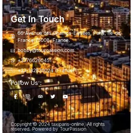
Get In Touch
66 Avenue des Champs-Élysées, Paris, Ile-de-
France 75008, France.
bobby@tourpassion.com
+33766260451
+33-182836024 (France)
Follow Us :
Copyright © 2024 taxiparis-online, All rights
reserved. Powered by TourPassion