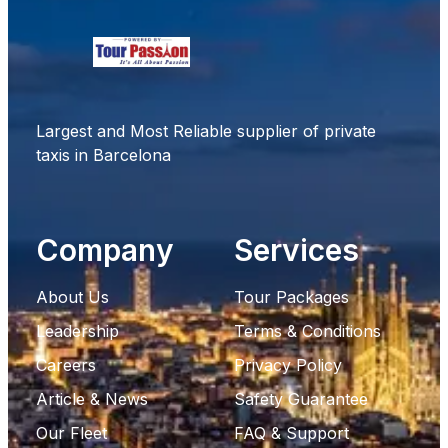
Largest and Most Reliable supplier of private
taxis in Barcelona
Company
Services
About Us
Tour Packages
Leadership
Terms & Conditions
Careers
Privacy Policy
Article & News
Safety Guarantee
Our Fleet
FAQ & Support